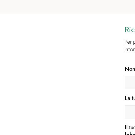
Ric
Per 
info
Nom
La t
Il t
[ph