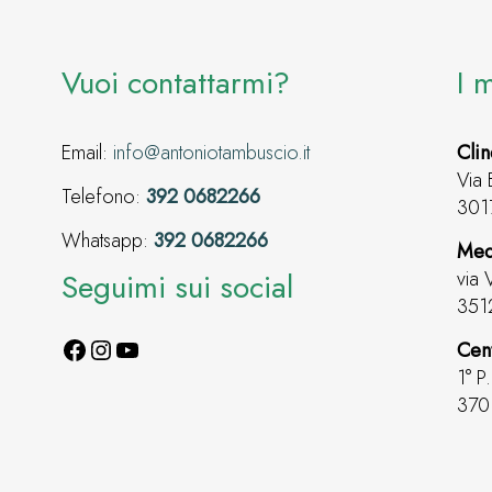
Vuoi contattarmi?
I 
Email:
info@antoniotambuscio.it
Clin
Via 
Telefono:
392 0682266
301
Whatsapp:
392 0682266
Med
Seguimi sui social
via 
351
Cen
1° P
3701