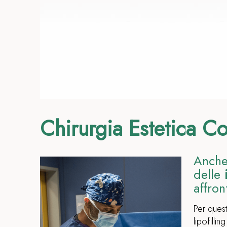
Chirurgia Estetica C
Anche 
delle
affron
Per quest
lipofilli