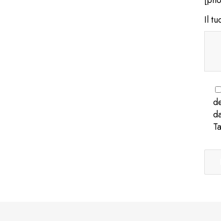
Il t
de
da
T