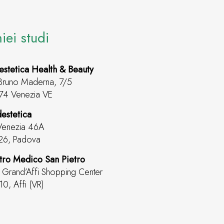
miei studi
estetica Health & Beauty
Bruno Maderna, 7/5
74 Venezia VE
estetica
Venezia 46A
26, Padova
tro Medico San Pietro
. Grand’Affi Shopping Center
0, Affi (VR)