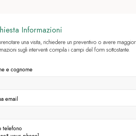
hiesta Informazioni
prenotare una visita, richiedere un preventivo o avere maggio
rmazioni sugli interventi compila i campi del form sottostante.
e e cognome
ua email
uo telefono
one* your-phone]