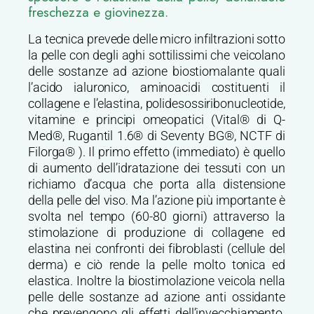
freschezza e giovinezza.
La tecnica prevede delle micro infiltrazioni sotto
la pelle con degli aghi sottilissimi che veicolano
delle sostanze ad azione biostiomalante quali
l’acido ialuronico, aminoacidi costituenti il
collagene e l’elastina, polidesossiribonucleotide,
vitamine e principi omeopatici (Vital® di Q-
Med®, Rugantil 1.6® di Seventy BG®, NCTF di
Filorga® ). Il primo effetto (immediato) è quello
di aumento dell’idratazione dei tessuti con un
richiamo d’acqua che porta alla distensione
della pelle del viso. Ma l’azione più importante è
svolta nel tempo (60-80 giorni) attraverso la
stimolazione di produzione di collagene ed
elastina nei confronti dei fibroblasti (cellule del
derma) e ciò rende la pelle molto tonica ed
elastica. Inoltre la biostimolazione veicola nella
pelle delle sostanze ad azione anti ossidante
che prevengono gli effetti dell’invecchiamento.