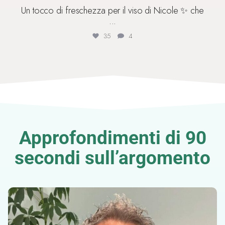
Un tocco di freschezza per il viso di Nicole ✨ che
...
35
4
Approfondimenti di 90
secondi sull’argomento
🦠 #herpes labiale e #filler
⚠️ ATTENZIONE ⚠️