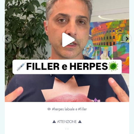
...
45
2
🦠 #herpes labiale e #filler
⚠️ ATTENZIONE ⚠️
...