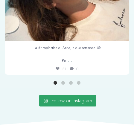
La #rinoplastica di Anna, a due settimane. 🤩
...
Per
31
0
Follow on Instagram