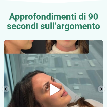
Approfondimenti di 90
secondi sull’argomento
La #rinoplastica di Anna, a due settimane. 🤩
Per
...
31
0