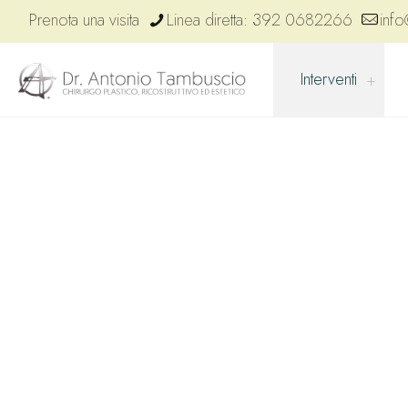
Prenota una visita
Linea diretta: 392 0682266
info
Interventi