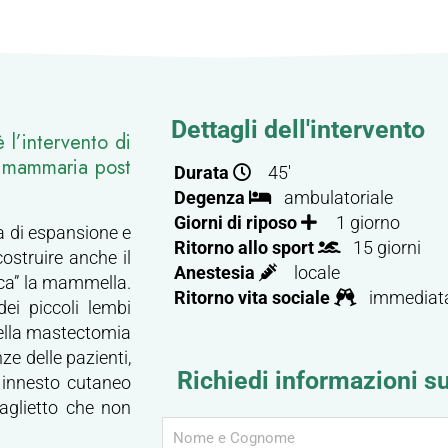
Dettagli dell'intervento
 l’intervento di
e mammaria post
Durata
45'
Degenza
ambulatoriale
Giorni di riposo
1 giorno
ca di espansione e
Ritorno allo sport
15 giorni
ostruire anche il
Anestesia
locale
eca” la mammella.
Ritorno vita sociale
immediat
ei piccoli lembi
 della mastectomia
ze delle pazienti,
Richiedi informazioni s
 innesto cutaneo
taglietto che non