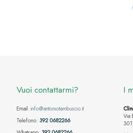
Vuoi contattarmi?
I 
Email:
info@antoniotambuscio.it
Clin
Via 
Telefono:
392 0682266
301
Whatsapp:
392 0682266