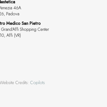
estetica
Venezia 46A
26, Padova
tro Medico San Pietro
. Grand’Affi Shopping Center
0, Affi (VR)
 Website Credits:
Copilots