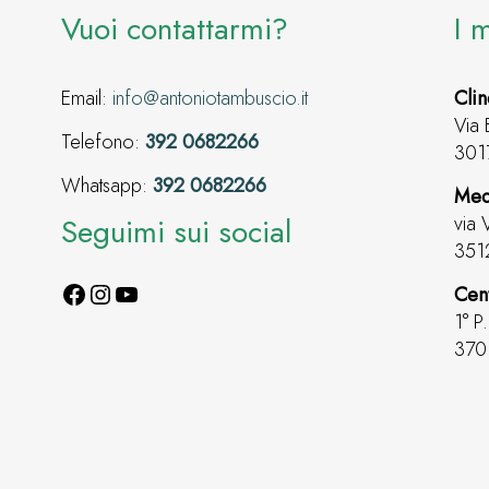
Vuoi contattarmi?
I 
Email:
info@antoniotambuscio.it
Clin
Via 
Telefono:
392 0682266
301
Whatsapp:
392 0682266
Med
Seguimi sui social
via 
351
Cen
1° P
3701