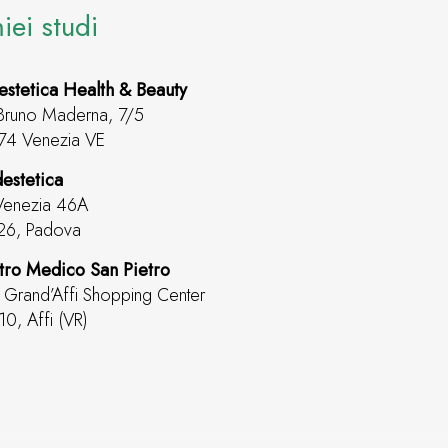
miei studi
estetica Health & Beauty
Bruno Maderna, 7/5
74 Venezia VE
estetica
Venezia 46A
26, Padova
tro Medico San Pietro
. Grand’Affi Shopping Center
0, Affi (VR)